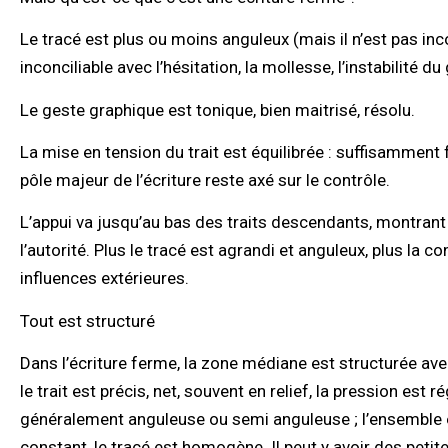
Le tracé est plus ou moins anguleux (mais il n’est pas inc
inconciliable avec l’hésitation, la mollesse, l’instabilité du
Le geste graphique est tonique, bien maitrisé, résolu.
La mise en tension du trait est équilibrée : suffisammen
pôle majeur de l’écriture reste axé sur le contrôle.
L’appui va jusqu’au bas des traits descendants, montrant u
l’autorité. Plus le tracé est agrandi et anguleux, plus la
influences extérieures.
Tout est structuré
Dans l’écriture ferme, la zone médiane est structurée avec
le trait est précis, net, souvent en relief, la pression est
généralement anguleuse ou semi anguleuse ; l’ensemble est
constant, le tracé est homogène. Il peut y avoir des petite