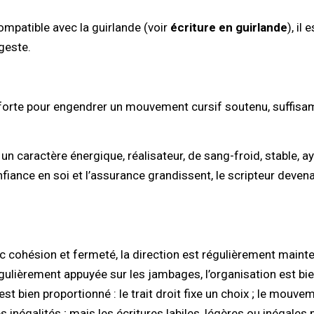
ompatible avec la guirlande (voir
écriture en guirlande
), il
 geste.
t forte pour engendrer un mouvement cursif soutenu, suffisa
n caractère énergique, réalisateur, de sang-froid, stable, aya
 confiance en soi et l’assurance grandissent, le scripteur dev
 cohésion et fermeté, la direction est régulièrement mainten
 régulièrement appuyée sur les jambages, l’organisation est bie
 bien proportionné : le trait droit fixe un choix ; le mouvem
s inégalités ; mais les écritures labiles, légères ou inégale