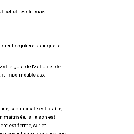
 est net et résolu, mais
mment régulière pour que le
nt le goût de l’action et de
enant imperméable aux
ue, la continuité est stable,
n maitrisée, la liaison est
ent est ferme, sûr et
s ne peuvent coexister avec une