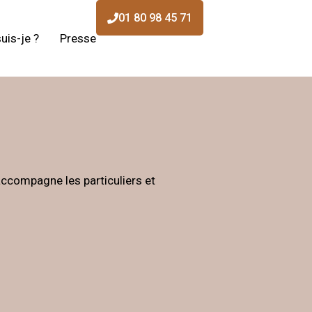
01 80 98 45 71
uis-je ?
Presse
accompagne les particuliers et