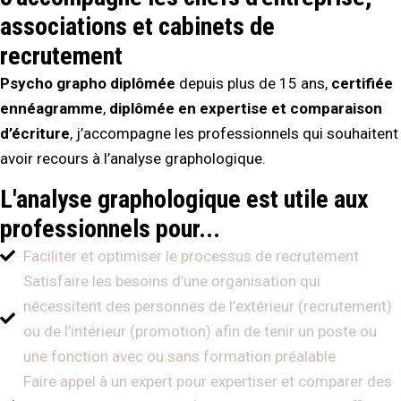
associations et cabinets de
recrutement
Psycho grapho diplômée
depuis plus de 15 ans,
certifiée
ennéagramme
,
diplômée en expertise et comparaison
d’écriture
, j’accompagne les professionnels qui souhaitent
avoir recours à l’analyse graphologique.
L'analyse graphologique est utile aux
professionnels pour...
Faciliter et optimiser le processus de recrutement
Satisfaire les besoins d’une organisation qui
nécessitent des personnes de l’extérieur (recrutement)
ou de l’intérieur (promotion) afin de tenir un poste ou
une fonction avec ou sans formation préalable
Faire appel à un expert pour expertiser et comparer des