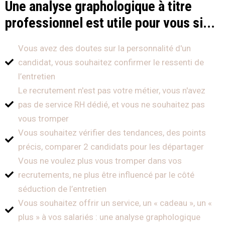
Une analyse graphologique à titre
professionnel est utile pour vous si...
Vous avez des doutes sur la personnalité d'un
candidat, vous souhaitez confirmer le ressenti de
l’entretien
Le recrutement n'est pas votre métier, vous n'avez
pas de service RH dédié, et vous ne souhaitez pas
vous tromper
Vous souhaitez vérifier des tendances, des points
précis, comparer 2 candidats pour les départager
Vous ne voulez plus vous tromper dans vos
recrutements, ne plus être influencé par le côté
séduction de l’entretien
Vous souhaitez offrir un service, un « cadeau », un «
plus » à vos salariés : une analyse graphologique