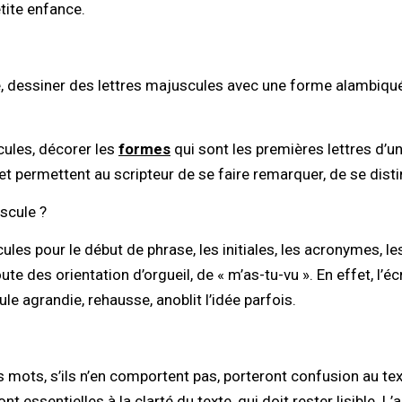
tite enfance.
ère, dessiner des lettres majuscules avec une forme alambiqu
cules, décorer les
formes
qui sont les premières lettres d’u
e et permettent au scripteur de se faire remarquer, de se disti
uscule ?
es pour le début de phrase, les initiales, les acronymes, les
e des orientation d’orgueil, de « m’as-tu-vu ». En effet, l’éc
le agrandie, rehausse, anoblit l’idée parfois.
mots, s’ils n’en comportent pas, porteront confusion au tex
essentielles à la clarté du texte, qui doit rester lisible. L’