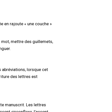
ée en rajoute « une couche »
n mot, mettre des guillemets,
nguer.
 abréviations, lorsque cet
riture des lettres est
te manuscrit. Les lettres
accent circonflexe, l’accent