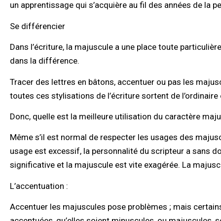
un apprentissage qui s’acquière au fil des années de la pe
Se différencier
Dans l’écriture, la majuscule a une place toute particuli
dans la différence.
Tracer des lettres en bâtons, accentuer ou pas les majus
toutes ces stylisations de l’écriture sortent de l’ordinair
Donc, quelle est la meilleure utilisation du caractère maj
Même s’il est normal de respecter les usages des majuscul
usage est excessif, la personnalité du scripteur a sans dout
significative et la majuscule est vite exagérée. La majuscu
L’accentuation :
Accentuer les majuscules pose problèmes ; mais certains 
accentuées, qu’elles soient minuscules, ou majuscules, sont 