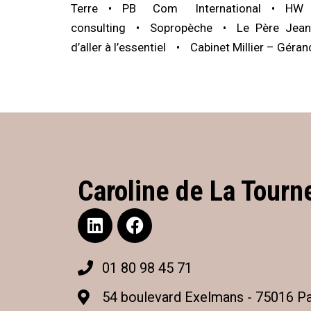
Terre
PB Com International
HW 
consulting
Sopropèche
Le Père Jean
d’aller à l’essentiel
Cabinet Millier – Géran
Caroline de La Tourn
01 80 98 45 71
54 boulevard Exelmans - 75016 Pa