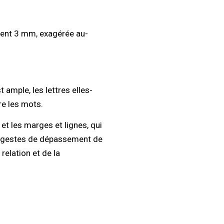
sent 3 mm, exagérée au-
 ample, les lettres elles-
re les mots.
 et les marges et lignes, qui
des gestes de dépassement de
 relation et de la
.